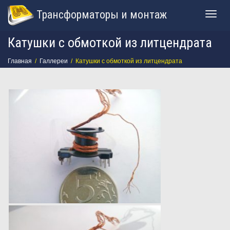
Трансформаторы и монтаж
Togg
Катушки с обмоткой из литцендрата
navig
Главная
Галлереи
Катушки с обмоткой из литцендрата