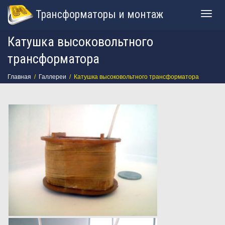
Трансформаторы и монтаж
Togg
Катушка высоковольтного
navig
трансформатора
Главная
Галлереи
Катушка высоковольтного трансформатора