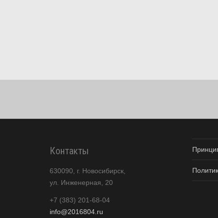
Контакты
Принци
Полити
630090, г. Новосибирск,
ул. Инженерная, 20
+7 (383) 201-68-04
info@2016804.ru