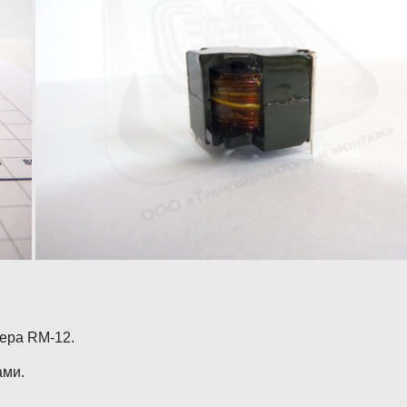
ера RM-12.
ами.